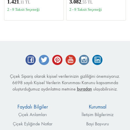
1.421
3.082
,11 TL
,55 TL
2 - 9 Taksit Seçeneği
2 - 9 Taksit Seçeneği
Facebook
Twitter
Pinterest
YouTube
Instagram
LinkedIn
Çiçek Sipariş olarak kişisel verilerinizin gizliliğini önemsiyoruz.
6698 sayılı Kişisel Verilerin Korunması Kanunu kapsamında
oluşturduğumuz aydınlatma metnine
buradan
ulaşabilirsiniz.
Faydalı Bilgiler
Kurumsal
Çiçek Anlamları
İletişim Bilgilerimiz
Çiçek Eşliğinde Notlar
Bayi Başvuru