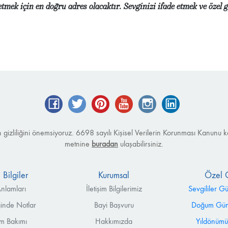
etmek için en doğru adres olacaktır. Sevginizi ifade etmek ve özel
Facebook
Twitter
Pinterest
YouTube
Instagram
LinkedIn
izin gizliliğini önemsiyoruz. 6698 sayılı Kişisel Verilerin Korunması Kanu
metnine
buradan
ulaşabilirsiniz.
 Bilgiler
Kurumsal
Özel 
nlamları
İletişim Bilgilerimiz
Sevgililer G
ğinde Notlar
Bayi Başvuru
Doğum Günü
m Bakımı
Hakkımızda
Yıldönümü