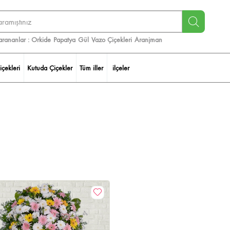
arananlar :
Orkide
Papatya
Gül
Vazo Çiçekleri
Aranjman
içekleri
Kutuda Çiçekler
Tüm iller
ilçeler