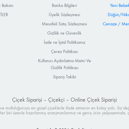
 Bakımı
Banka Bilgileri
Yeni Bebek
İLER
Üyelik Sözleşmesi
Düğün/Nika
Mesafeli Satış Sözleşmesi
Cenaze / Mera
Gizlilik ve Güvenlik
İade ve İptal Politikamız
Çerez Politikası
Kullanıcı Aydınlatma Metni Ve
Gizlilik Politikası
Sipariş Takibi
Çiçek Siparişi – Çiçekçi – Online Çiçek Siparişi
ı ve mutluluğunuzu en güzel çiçeklerle ifade etmenin en kolay yolu. Siz değe
 Her biri özenle hazırlanmış aranjmanlarımız ve geniş ürün yelpazemizle,