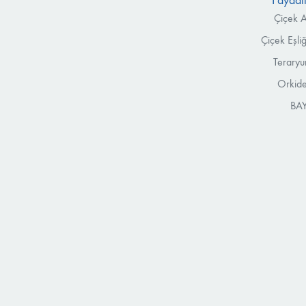
Faydalı
Çiçek A
Çiçek Eşli
Teraryu
Orkide
BAY