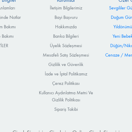
 Bilgiler
Kurumsal
Özel 
nlamları
İletişim Bilgilerimiz
Sevgililer G
ğinde Notlar
Bayi Başvuru
Doğum Günü
m Bakımı
Hakkımızda
Yıldönümü
 Bakımı
Banka Bilgileri
Yeni Bebek
İLER
Üyelik Sözleşmesi
Düğün/Nika
Mesafeli Satış Sözleşmesi
Cenaze / Mera
Gizlilik ve Güvenlik
İade ve İptal Politikamız
Çerez Politikası
Kullanıcı Aydınlatma Metni Ve
Gizlilik Politikası
Sipariş Takibi