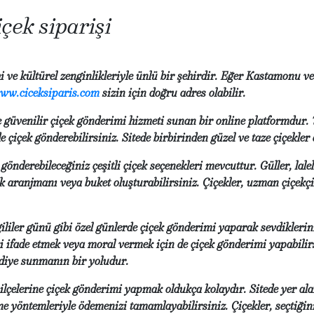
ek siparişi
 ve kültürel zenginlikleriyle ünlü bir şehirdir. Eğer Kastamonu ve
ww.ciceksiparis.com
sizin için doğru adres olabilir.
e güvenilir çiçek gönderimi hizmeti sunan bir online platformdur. 
lde çiçek gönderebilirsiniz. Sitede birbirinden güzel ve taze çiçekle
önderebileceğiniz çeşitli çiçek seçenekleri mevcuttur. Güller, lalel
ek aranjmanı veya buket oluşturabilirsiniz. Çiçekler, uzman çiçekçil
liler günü gibi özel günlerde çiçek gönderimi yaparak sevdiklerin
i ifade etmek veya moral vermek için de çiçek gönderimi yapabilirs
ediye sunmanın bir yoludur.
çelerine çiçek gönderimi yapmak oldukça kolaydır. Sitede yer alan
me yöntemleriyle ödemenizi tamamlayabilirsiniz. Çiçekler, seçtiğin