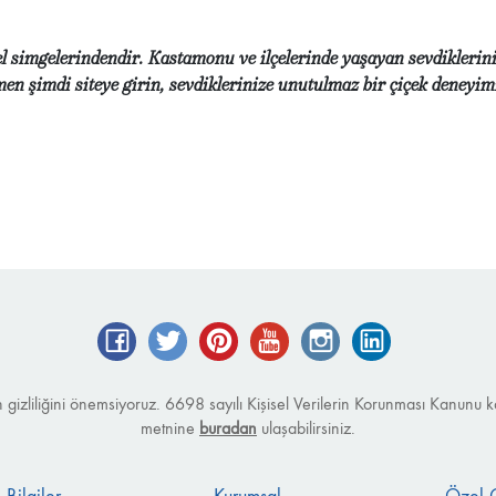
 simgelerindendir. Kastamonu ve ilçelerinde yaşayan sevdikleriniz
men şimdi siteye girin, sevdiklerinize unutulmaz bir çiçek deneyim
Facebook
Twitter
Pinterest
YouTube
Instagram
LinkedIn
izin gizliliğini önemsiyoruz. 6698 sayılı Kişisel Verilerin Korunması Kanu
metnine
buradan
ulaşabilirsiniz.