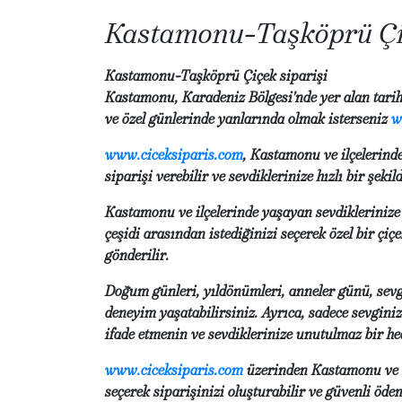
Kastamonu-Taşköprü Çiç
Kastamonu-Taşköprü Çiçek siparişi
Kastamonu, Karadeniz Bölgesi'nde yer alan tarihi
ve özel günlerinde yanlarında olmak isterseniz
w
www.ciceksiparis.com
, Kastamonu ve ilçelerind
siparişi verebilir ve sevdiklerinize hızlı bir şeki
Kastamonu ve ilçelerinde yaşayan sevdiklerinize g
çeşidi arasından istediğinizi seçerek özel bir çiç
gönderilir.
Doğum günleri, yıldönümleri, anneler günü, sevgi
deneyim yaşatabilirsiniz. Ayrıca, sadece sevginiz
ifade etmenin ve sevdiklerinize unutulmaz bir h
www.ciceksiparis.com
üzerinden Kastamonu ve il
seçerek siparişinizi oluşturabilir ve güvenli öde