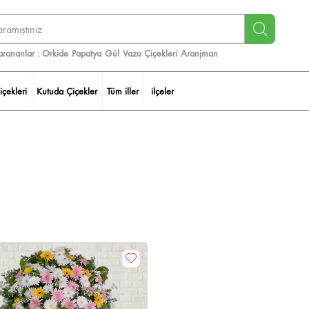
arananlar :
Orkide
Papatya
Gül
Vazo Çiçekleri
Aranjman
içekleri
Kutuda Çiçekler
Tüm iller
ilçeler