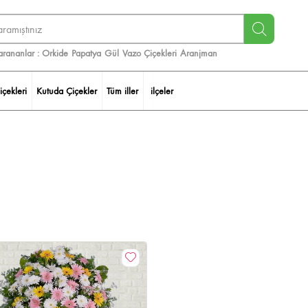
arananlar :
Orkide
Papatya
Gül
Vazo Çiçekleri
Aranjman
içekleri
Kutuda Çiçekler
Tüm iller
ilçeler