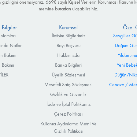
izin gizliliğini önemsiyoruz. 6698 sayılı Kişisel Verilerin Korunması Kanu
metnine
buradan
ulaşabilirsiniz.
 Bilgiler
Kurumsal
Özel 
nlamları
İletişim Bilgilerimiz
Sevgililer G
ğinde Notlar
Bayi Başvuru
Doğum Günü
m Bakımı
Hakkımızda
Yıldönümü
 Bakımı
Banka Bilgileri
Yeni Bebek
İLER
Üyelik Sözleşmesi
Düğün/Nika
Mesafeli Satış Sözleşmesi
Cenaze / Mera
Gizlilik ve Güvenlik
İade ve İptal Politikamız
Çerez Politikası
Kullanıcı Aydınlatma Metni Ve
Gizlilik Politikası