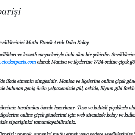
arişi
evdiklerinizi Mutlu Etmek Artık Daha Kolay
zellikleri ve lezzetli meyveleriyle ünlü olan bir şehirdir. Sevdikle
ciceksiparis.com
olarak Manisa ve ilçelerine 7/24 online çiçek gö
ilde ifade etmenin simgesidir. Manisa ve ilçelerine online çiçek gö
zde bulunan geniş ürün yelpazemizde gül, orkide, lilyum gibi farkl
ilerimiz tarafından özenle hazırlanır. Taze ve kaliteli çiçeklerle o
ilçelerine online çiçek gönderimi için web sitemizde kolay ve kulla
zle siparişinizi tamamlayabilirsiniz.
rprizi yapmak, annenizi mutlu etmek veya sadece sevdiklerinize 