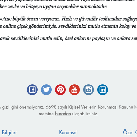
, her zevke ve bütçeye uygun seçenekler sunmaktadır.
ine büyük önem veriyoruz. Hızlı ve güvenilir teslimatlar sağlaya
ne online çiçek gönderimiyle, sevdiklerinizi mutlu etmenin kolay v
rak sevdiklerinizi mutlu edin, özel anlarını paylaşın ve onlara se
Facebook
Twitter
Pinterest
YouTube
Instagram
LinkedIn
izin gizliliğini önemsiyoruz. 6698 sayılı Kişisel Verilerin Korunması Kanu
metnine
buradan
ulaşabilirsiniz.
 Bilgiler
Kurumsal
Özel 