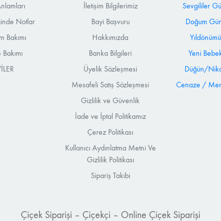
nlamları
İletişim Bilgilerimiz
Sevgililer G
ğinde Notlar
Bayi Başvuru
Doğum Günü
m Bakımı
Hakkımızda
Yıldönümü
 Bakımı
Banka Bilgileri
Yeni Bebek
İLER
Üyelik Sözleşmesi
Düğün/Nika
Mesafeli Satış Sözleşmesi
Cenaze / Mera
Gizlilik ve Güvenlik
İade ve İptal Politikamız
Çerez Politikası
Kullanıcı Aydınlatma Metni Ve
Gizlilik Politikası
Sipariş Takibi
Çiçek Siparişi – Çiçekçi – Online Çiçek Siparişi