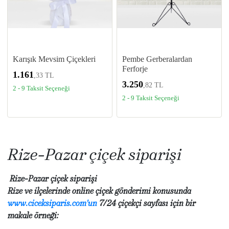
Karışık Mevsim Çiçekleri
Pembe Gerberalardan
Ferforje
1.161
,33 TL
3.250
,82 TL
2 - 9 Taksit Seçeneği
2 - 9 Taksit Seçeneği
Rize-Pazar çiçek siparişi
Rize-Pazar çiçek siparişi
Rize ve ilçelerinde online çiçek gönderimi konusunda
www.ciceksiparis.com'un
7/24 çiçekçi sayfası için bir
makale örneği: