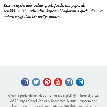
Rize ve ilçelerinde online çiçek gönderimi yaparak
sevdiklerinizi mutlu edin, duygusal bağlarınızı güçlendirin ve
onlara sevgi dolu bir hediye sunun.
Facebook
Twitter
Pinterest
YouTube
Instagram
LinkedIn
Çiçek Sipariş olarak kişisel verilerinizin gizliliğini önemsiyoruz.
6698 sayılı Kişisel Verilerin Korunması Kanunu kapsamında
oluşturduğumuz aydınlatma metnine
buradan
ulaşabilirsiniz.