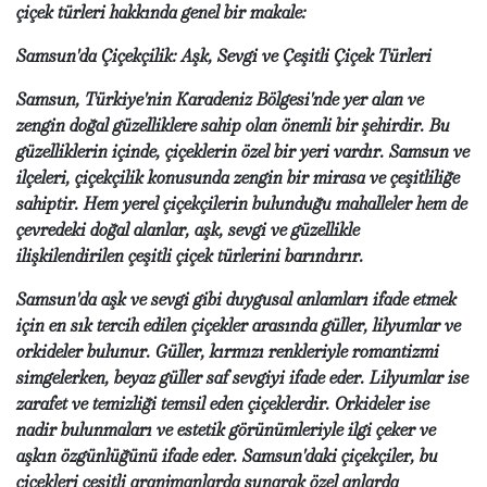
çiçek türleri hakkında genel bir makale:
Samsun'da Çiçekçilik: Aşk, Sevgi ve Çeşitli Çiçek Türleri
Samsun, Türkiye'nin Karadeniz Bölgesi'nde yer alan ve
zengin doğal güzelliklere sahip olan önemli bir şehirdir. Bu
güzelliklerin içinde, çiçeklerin özel bir yeri vardır. Samsun ve
ilçeleri, çiçekçilik konusunda zengin bir mirasa ve çeşitliliğe
sahiptir. Hem yerel çiçekçilerin bulunduğu mahalleler hem de
çevredeki doğal alanlar, aşk, sevgi ve güzellikle
ilişkilendirilen çeşitli çiçek türlerini barındırır.
Samsun'da aşk ve sevgi gibi duygusal anlamları ifade etmek
için en sık tercih edilen çiçekler arasında güller, lilyumlar ve
orkideler bulunur. Güller, kırmızı renkleriyle romantizmi
simgelerken, beyaz güller saf sevgiyi ifade eder. Lilyumlar ise
zarafet ve temizliği temsil eden çiçeklerdir. Orkideler ise
nadir bulunmaları ve estetik görünümleriyle ilgi çeker ve
aşkın özgünlüğünü ifade eder. Samsun'daki çiçekçiler, bu
çiçekleri çeşitli aranjmanlarda sunarak özel anlarda