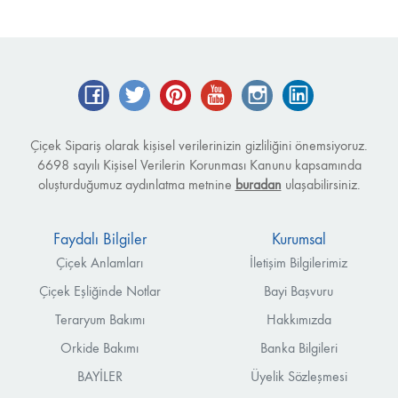
Facebook
Twitter
Pinterest
YouTube
Instagram
LinkedIn
Çiçek Sipariş olarak kişisel verilerinizin gizliliğini önemsiyoruz.
6698 sayılı Kişisel Verilerin Korunması Kanunu kapsamında
oluşturduğumuz aydınlatma metnine
buradan
ulaşabilirsiniz.
Faydalı Bilgiler
Kurumsal
Çiçek Anlamları
İletişim Bilgilerimiz
Çiçek Eşliğinde Notlar
Bayi Başvuru
Teraryum Bakımı
Hakkımızda
Orkide Bakımı
Banka Bilgileri
BAYİLER
Üyelik Sözleşmesi