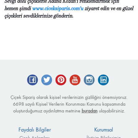
Sevgi dolu çiçeklerle Adana Kozan'ı renklendirmek için
hemen şimdi
www.ciceksiparis.com'u
ziyaret edin ve en güzel
çiçekleri sevdiklerinize gönderin.
Facebook
Twitter
Pinterest
YouTube
Instagram
LinkedIn
Çiçek Sipariş olarak kişisel verilerinizin gizliliğini önemsiyoruz.
6698 sayılı Kişisel Verilerin Korunması Kanunu kapsamında
oluşturduğumuz aydınlatma metnine
buradan
ulaşabilirsiniz.
Faydalı Bilgiler
Kurumsal
Çiçek Anlamları
İletişim Bilgilerimiz