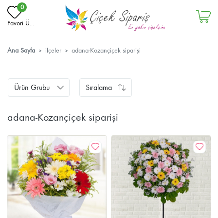
0
Favori Ü...
Ana Sayfa
ilçeler
adana-Kozan‎çiçek siparişi
Ürün Grubu
Sıralama
adana-Kozan‎çiçek siparişi