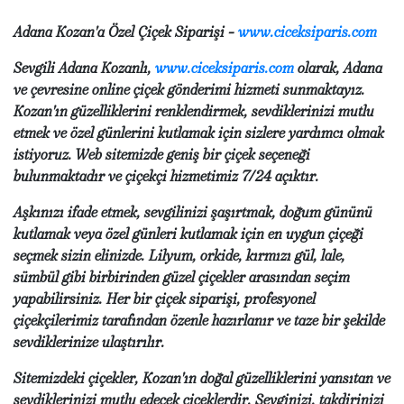
Adana Kozan'a Özel Çiçek Siparişi -
www.ciceksiparis.com
Sevgili Adana Kozanlı,
www.ciceksiparis.com
olarak, Adana
ve çevresine online çiçek gönderimi hizmeti sunmaktayız.
Kozan'ın güzelliklerini renklendirmek, sevdiklerinizi mutlu
etmek ve özel günlerini kutlamak için sizlere yardımcı olmak
istiyoruz. Web sitemizde geniş bir çiçek seçeneği
bulunmaktadır ve çiçekçi hizmetimiz 7/24 açıktır.
Aşkınızı ifade etmek, sevgilinizi şaşırtmak, doğum gününü
kutlamak veya özel günleri kutlamak için en uygun çiçeği
seçmek sizin elinizde. Lilyum, orkide, kırmızı gül, lale,
sümbül gibi birbirinden güzel çiçekler arasından seçim
yapabilirsiniz. Her bir çiçek siparişi, profesyonel
çiçekçilerimiz tarafından özenle hazırlanır ve taze bir şekilde
sevdiklerinize ulaştırılır.
Sitemizdeki çiçekler, Kozan'ın doğal güzelliklerini yansıtan ve
sevdiklerinizi mutlu edecek çiçeklerdir. Sevginizi, takdirinizi