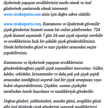
ilçelerinde yaşayan sevdiklerinizi mutlu etmek ve özel
günlerinde yanlarında olmak isterseniz
www.ciceksiparis.com
sizin için doğru adres olabilir.
www.ciceksiparis.com
, Kastamonu ve ilçelerinde güvenilir
çiçek gönderimi hizmeti sunan bir online platformdur. 724
çiçek hizmeti sayesinde 7 gün 24 saat çiçek siparişi verebilir
ve sevdiklerinize hızlı bir şekilde çiçek gönderebilirsiniz.
Sitede birbirinden güzel ve taze çiçekler arasından seçim
yapabilirsiniz.
Kastamonu ve ilçelerinde yaşayan sevdiklerinize
gönderebileceğiniz çeşitli çiçek seçenekleri mevcuttur. Güller,
laleler, orkideler, krizantemler ve daha pek çok çiçek çeşidi
arasından istediğinizi seçerek özel bir çiçek aranjmanı veya
buket oluşturabilirsiniz. Çiçekler, uzman çiçekçiler
tarafından özenle hazırlanır ve tazelikleriyle gönderilir.
Doğum günleri, yıldönümleri, anneler günü, sevgililer günü
gibi özel günlerde çiçek gönderimi yaparak sevdiklerinizi