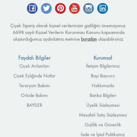
Facebook
Twitter
Pinterest
YouTube
Instagram
LinkedIn
Çiçek Sipariş olarak kişisel verilerinizin gizliliğini önemsiyoruz.
6698 sayılı Kişisel Verilerin Korunması Kanunu kapsamında
oluşturduğumuz aydınlatma metnine
buradan
ulaşabilirsiniz.
Faydalı Bilgiler
Kurumsal
Çiçek Anlamları
İletişim Bilgilerimiz
Çiçek Eşliğinde Notlar
Bayi Başvuru
Teraryum Bakımı
Hakkımızda
Orkide Bakımı
Banka Bilgileri
BAYİLER
Üyelik Sözleşmesi
Mesafeli Satış Sözleşmesi
Gizlilik ve Güvenlik
İade ve İptal Politikamız