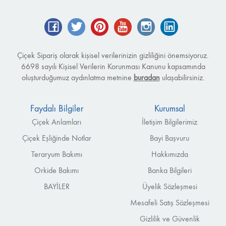
Facebook
Twitter
Pinterest
YouTube
Instagram
LinkedIn
Çiçek Sipariş olarak kişisel verilerinizin gizliliğini önemsiyoruz.
6698 sayılı Kişisel Verilerin Korunması Kanunu kapsamında
oluşturduğumuz aydınlatma metnine
buradan
ulaşabilirsiniz.
Faydalı Bilgiler
Kurumsal
Çiçek Anlamları
İletişim Bilgilerimiz
Çiçek Eşliğinde Notlar
Bayi Başvuru
Teraryum Bakımı
Hakkımızda
Orkide Bakımı
Banka Bilgileri
BAYİLER
Üyelik Sözleşmesi
Mesafeli Satış Sözleşmesi
Gizlilik ve Güvenlik