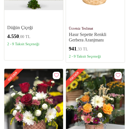
Düğün Çiçeği
Ücretsiz Teslimat
Hasır Sepette Renkli
4.550
,00 TL
Gerbera Aranjmanı
2 - 9 Taksit Seçeneği
941
,33 TL
2 - 9 Taksit Seçeneği
YENİ ÜRÜN
YENİ ÜRÜN