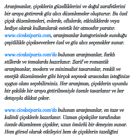
Aranjmanlar, çiçeklerin güzelliklerini ve doğal zarafetlerini
bir araya getirerek göz alıcı düzenlemeler oluşturur. Bu özel
çiçek düzenlemeleri, evlerde, ofislerde, etkinliklerde veya
hediye olarak kullanılarak estetik bir atmosfer yaratır.
www.ciceksiparis.com
, aranjmanlar kategorisinde sunduğu
çeşitlilikle çiçekseverlere özel ve göz alıcı seçenekler sunar.
www.ciceksiparis.com'da
bulunan aranjmanlar, farklı
stillerde ve temalarda hazırlanır. Zarif ve romantik
aranjmanlar, modern ve minimalist tasarımlar, renkli ve
enerjik düzenlemeler gibi birçok seçenek arasından isteğinize
uygun olanı seçebilirsiniz. Her aranjman, çiçeklerin uyumlu
bir şekilde bir araya getirilmesiyle özenle tasarlanır ve her
detayıyla dikkat çeker.
www.ciceksiparis.com'da
bulunan aranjmanlar, en taze ve
kaliteli çiçeklerle hazırlanır. Uzman çiçekçiler tarafından
özenle düzenlenen çiçekler, uzun ömürlü bir deneyim sunar.
Hem görsel olarak etkileyici hem de çiçeklerin tazeliğini