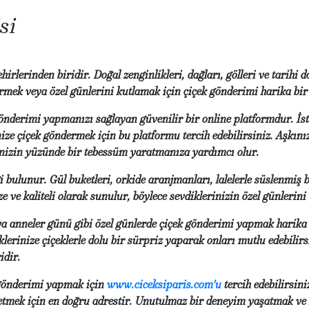
si
irlerinden biridir. Doğal zenginlikleri, dağları, gölleri ve tarihi 
rmek veya özel günlerini kutlamak için çiçek gönderimi harika bir 
k gönderimi yapmanızı sağlayan güvenilir bir online platformdur. İ
ze çiçek göndermek için bu platformu tercih edebilirsiniz. Aşkınızı
erinizin yüzünde bir tebessüm yaratmanıza yardımcı olur.
i bulunur. Gül buketleri, orkide aranjmanları, lalelerle süslenmiş b
e ve kaliteli olarak sunulur, böylece sevdiklerinizin özel günlerini
ya anneler günü gibi özel günlerde çiçek gönderimi yapmak harika 
diklerinize çiçeklerle dolu bir sürpriz yaparak onları mutlu edebilir
idir.
k gönderimi yapmak için
www.ciceksiparis.com'u
tercih edebilirsini
 etmek için en doğru adrestir. Unutulmaz bir deneyim yaşatmak ve s