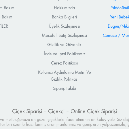
m Bakımı
Hakkımızda
Yıldönümü
 Bakımı
Banka Bilgileri
Yeni Bebek
İLER
Üyelik Sözleşmesi
Düğün/Nika
Mesafeli Satış Sözleşmesi
Cenaze / Mera
Gizlilik ve Güvenlik
İade ve İptal Politikamız
Çerez Politikası
Kullanıcı Aydınlatma Metni Ve
Gizlilik Politikası
Sipariş Takibi
Çiçek Siparişi – Çiçekçi – Online Çiçek Siparişi
ı ve mutluluğunuzu en güzel çiçeklerle ifade etmenin en kolay yolu. Siz değe
 Her biri özenle hazırlanmış aranjmanlarımız ve geniş ürün yelpazemizle,