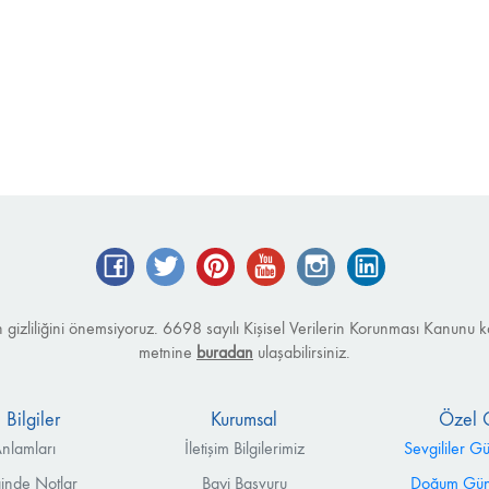
Facebook
Twitter
Pinterest
YouTube
Instagram
LinkedIn
izin gizliliğini önemsiyoruz. 6698 sayılı Kişisel Verilerin Korunması Kanu
metnine
buradan
ulaşabilirsiniz.
 Bilgiler
Kurumsal
Özel 
nlamları
İletişim Bilgilerimiz
Sevgililer G
ğinde Notlar
Bayi Başvuru
Doğum Günü