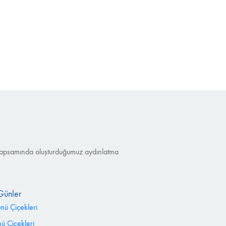
nu kapsamında oluşturduğumuz aydınlatma
Günler
ünü Çiçekleri
 Çiçekleri