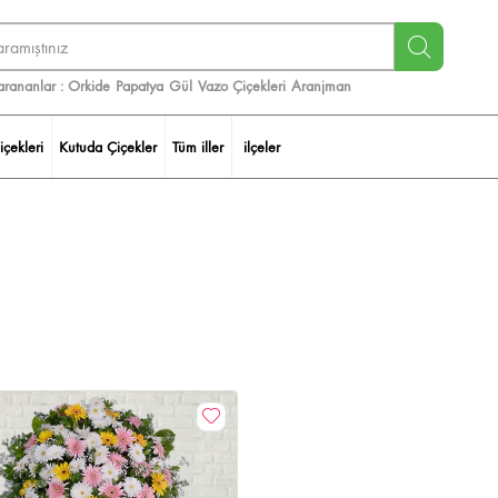
arananlar :
Orkide
Papatya
Gül
Vazo Çiçekleri
Aranjman
içekleri
Kutuda Çiçekler
Tüm iller
ilçeler