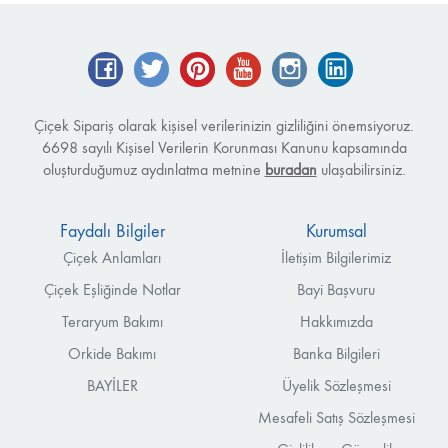
Facebook
Twitter
Pinterest
YouTube
Instagram
LinkedIn
Çiçek Sipariş olarak kişisel verilerinizin gizliliğini önemsiyoruz.
6698 sayılı Kişisel Verilerin Korunması Kanunu kapsamında
oluşturduğumuz aydınlatma metnine
buradan
ulaşabilirsiniz.
Faydalı Bilgiler
Kurumsal
Çiçek Anlamları
İletişim Bilgilerimiz
Çiçek Eşliğinde Notlar
Bayi Başvuru
Teraryum Bakımı
Hakkımızda
Orkide Bakımı
Banka Bilgileri
BAYİLER
Üyelik Sözleşmesi
Mesafeli Satış Sözleşmesi