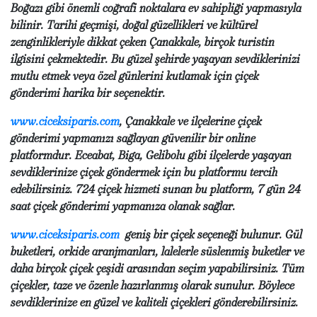
Boğazı gibi önemli coğrafi noktalara ev sahipliği yapmasıyla
bilinir. Tarihi geçmişi, doğal güzellikleri ve kültürel
zenginlikleriyle dikkat çeken Çanakkale, birçok turistin
ilgisini çekmektedir. Bu güzel şehirde yaşayan sevdiklerinizi
mutlu etmek veya özel günlerini kutlamak için çiçek
gönderimi harika bir seçenektir.
www.ciceksiparis.com
, Çanakkale ve ilçelerine çiçek
gönderimi yapmanızı sağlayan güvenilir bir online
platformdur. Eceabat, Biga, Gelibolu gibi ilçelerde yaşayan
sevdiklerinize çiçek göndermek için bu platformu tercih
edebilirsiniz. 724 çiçek hizmeti sunan bu platform, 7 gün 24
saat çiçek gönderimi yapmanıza olanak sağlar.
www.ciceksiparis.com
geniş bir çiçek seçeneği bulunur. Gül
buketleri, orkide aranjmanları, lalelerle süslenmiş buketler ve
daha birçok çiçek çeşidi arasından seçim yapabilirsiniz. Tüm
çiçekler, taze ve özenle hazırlanmış olarak sunulur. Böylece
sevdiklerinize en güzel ve kaliteli çiçekleri gönderebilirsiniz.