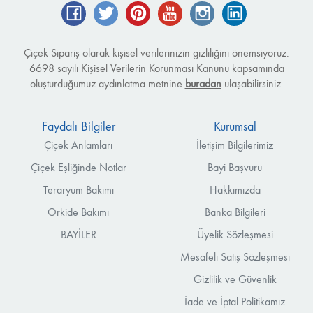
Facebook
Twitter
Pinterest
YouTube
Instagram
LinkedIn
Çiçek Sipariş olarak kişisel verilerinizin gizliliğini önemsiyoruz.
6698 sayılı Kişisel Verilerin Korunması Kanunu kapsamında
oluşturduğumuz aydınlatma metnine
buradan
ulaşabilirsiniz.
Faydalı Bilgiler
Kurumsal
Çiçek Anlamları
İletişim Bilgilerimiz
Çiçek Eşliğinde Notlar
Bayi Başvuru
Teraryum Bakımı
Hakkımızda
Orkide Bakımı
Banka Bilgileri
BAYİLER
Üyelik Sözleşmesi
Mesafeli Satış Sözleşmesi
Gizlilik ve Güvenlik
İade ve İptal Politikamız