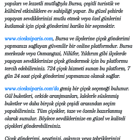
yapıları ve lezzetli mutfağıyla Bursa, çeşitli turistik ve
kültürel etkinliklere ev sahipliği yapar. Bu güzel şehirde
yaşayan sevdiklerinizi mutlu etmek veya özel günlerini
kutlamak için çiçek gönderimi harika bir seçenektir.
www.ciceksiparis.com
, Bursa ve ilçelerine çiçek gönderimi
yapmanızı sağlayan güvenilir bir online platformdur. Bursa
merkezde veya Osmangazi, Nilüfer, Yıldırım gibi ilçelerde
yaşayan sevdiklerinize çiçek göndermek için bu platformu
tercih edebilirsiniz. 724 çiçek hizmeti sunan bu platform, 7
gün 24 saat çiçek gönderimi yapmanıza olanak sağlar.
www.ciceksiparis.com'da
geniş bir çiçek seçeneği bulunur.
Gül buketleri, orkide aranjmanları, lalelerle süslenmiş
buketler ve daha birçok çiçek çeşidi arasından seçim
yapabilirsiniz. Tüm çiçekler, taze ve özenle hazırlanmış
olarak sunulur. Böylece sevdiklerinize en güzel ve kaliteli
çiçekleri gönderebilirsiniz.
Çiçek gönderimi, sevginizi, aşkınızı veya tebriklerinizi