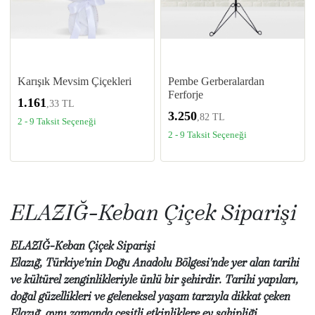
Karışık Mevsim Çiçekleri
Pembe Gerberalardan
Ferforje
1.161
,33 TL
3.250
,82 TL
2 - 9 Taksit Seçeneği
2 - 9 Taksit Seçeneği
ELAZIĞ-Keban Çiçek Siparişi
ELAZIĞ-Keban Çiçek Siparişi
Elazığ, Türkiye'nin Doğu Anadolu Bölgesi'nde yer alan tarihi
ve kültürel zenginlikleriyle ünlü bir şehirdir. Tarihi yapıları,
doğal güzellikleri ve geleneksel yaşam tarzıyla dikkat çeken
Elazığ, aynı zamanda çeşitli etkinliklere ev sahipliği