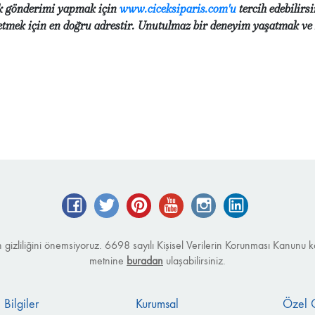
çek gönderimi yapmak için
www.ciceksiparis.com'u
tercih edebilirsi
 etmek için en doğru adrestir. Unutulmaz bir deneyim yaşatmak ve s
Facebook
Twitter
Pinterest
YouTube
Instagram
LinkedIn
izin gizliliğini önemsiyoruz. 6698 sayılı Kişisel Verilerin Korunması Kanu
metnine
buradan
ulaşabilirsiniz.
 Bilgiler
Kurumsal
Özel 