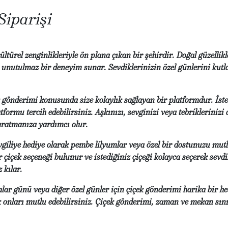
Siparişi
ültürel zenginlikleriyle ön plana çıkan bir şehirdir. Doğal güzelli
ne unutulmaz bir deneyim sunar. Sevdiklerinizin özel günlerini kut
çek gönderimi konusunda size kolaylık sağlayan bir platformdur. İst
formu tercih edebilirsiniz. Aşkınızı, sevginizi veya tebriklerinizi 
yaratmanıza yardımcı olur.
evgiliye hediye olarak pembe lilyumlar veya özel bir dostunuzu mut
 çiçek seçeneği bulunur ve istediğiniz çiçeği kolayca seçerek sevdi
 kılar.
ar günü veya diğer özel günler için çiçek gönderimi harika bir hed
ak onları mutlu edebilirsiniz. Çiçek gönderimi, zaman ve mekan sını