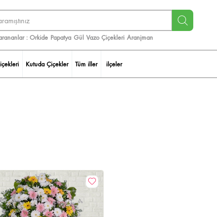
arananlar :
Orkide
Papatya
Gül
Vazo Çiçekleri
Aranjman
içekleri
Kutuda Çiçekler
Tüm iller
ilçeler