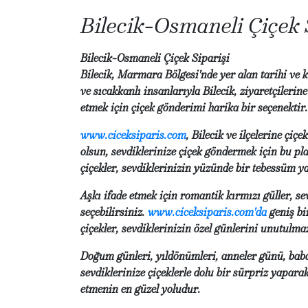
Bilecik-Osmaneli Çiçek 
Bilecik-Osmaneli Çiçek Siparişi
Bilecik, Marmara Bölgesi'nde yer alan tarihi ve k
ve sıcakkanlı insanlarıyla Bilecik, ziyaretçileri
etmek için çiçek gönderimi harika bir seçenektir.
www.ciceksiparis.com
, Bilecik ve ilçelerine çi
olsun, sevdiklerinize çiçek göndermek için bu plat
çiçekler, sevdiklerinizin yüzünde bir tebessüm 
Aşkı ifade etmek için romantik kırmızı güller, s
seçebilirsiniz.
www.ciceksiparis.com'da
geniş bir
çiçekler, sevdiklerinizin özel günlerini unutulmaz
Doğum günleri, yıldönümleri, anneler günü, babal
sevdiklerinize çiçeklerle dolu bir sürpriz yapar
etmenin en güzel yoludur.