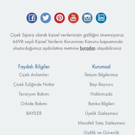
Facebook
Twitter
Pinterest
YouTube
Instagram
LinkedIn
Çiçek Sipariş olarak kişisel verilerinizin gizliliğini önemsiyoruz.
6698 sayılı Kişisel Verilerin Korunması Kanunu kapsamında
oluşturduğumuz aydınlatma metnine
buradan
ulaşabilirsiniz.
Faydalı Bilgiler
Kurumsal
Çiçek Anlamları
İletişim Bilgilerimiz
Çiçek Eşliğinde Notlar
Bayi Başvuru
Teraryum Bakımı
Hakkımızda
Orkide Bakımı
Banka Bilgileri
BAYİLER
Üyelik Sözleşmesi
Mesafeli Satış Sözleşmesi
Gizlilik ve Güvenlik