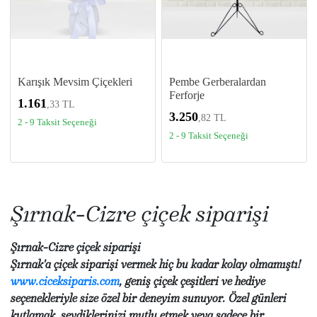
Karışık Mevsim Çiçekleri
Pembe Gerberalardan
Ferforje
1.161
,33 TL
3.250
,82 TL
2 - 9 Taksit Seçeneği
2 - 9 Taksit Seçeneği
Şırnak-Cizre çiçek siparişi
Şırnak-Cizre çiçek siparişi
Şırnak'a çiçek siparişi vermek hiç bu kadar kolay olmamıştı!
www.ciceksiparis.com
, geniş çiçek çeşitleri ve hediye
seçenekleriyle size özel bir deneyim sunuyor. Özel günleri
kutlamak, sevdiklerinizi mutlu etmek veya sadece bir