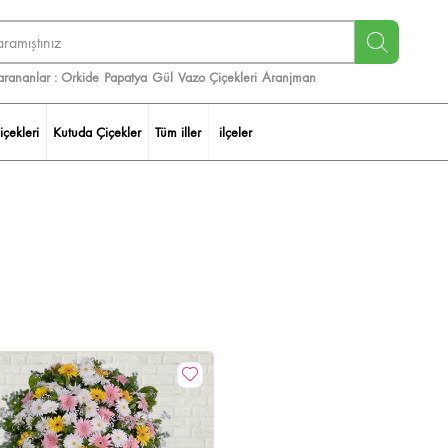
arananlar :
Orkide
Papatya
Gül
Vazo Çiçekleri
Aranjman
içekleri
Kutuda Çiçekler
Tüm iller
ilçeler