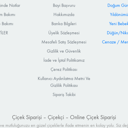
ğinde Notlar
Bayi Başvuru
Doğum Günü
m Bakımı
Hakkımızda
Yıldönümü
 Bakımı
Banka Bilgileri
Yeni Bebek
İLER
Üyelik Sözleşmesi
Düğün/Nika
Mesafeli Satış Sözleşmesi
Cenaze / Mera
Gizlilik ve Güvenlik
İade ve İptal Politikamız
Çerez Politikası
Kullanıcı Aydınlatma Metni Ve
Gizlilik Politikası
Sipariş Takibi
Çiçek Siparişi – Çiçekçi – Online Çiçek Siparişi
ı ve mutluluğunuzu en güzel çiçeklerle ifade etmenin en kolay yolu. Siz değe