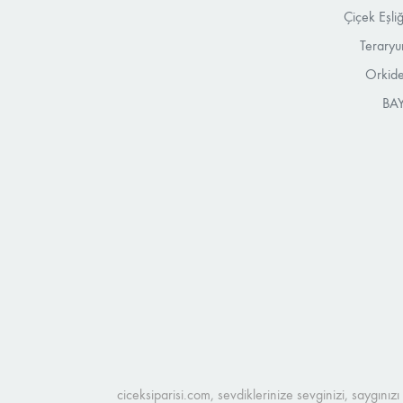
Çiçek Eşli
Teraryu
Orkide
BAY
ciceksiparisi.com, sevdiklerinize sevginizi, saygınız