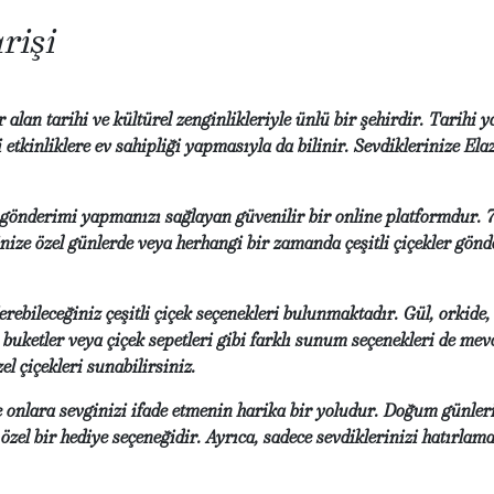
rişi
lan tarihi ve kültürel zenginlikleriyle ünlü bir şehirdir. Tarihi y
i etkinliklere ev sahipliği yapmasıyla da bilinir. Sevdiklerinize El
ek gönderimi yapmanızı sağlayan güvenilir bir online platformdur.
ize özel günlerde veya herhangi bir zamanda çeşitli çiçekler gönde
rebileceğiniz çeşitli çiçek seçenekleri bulunmaktadır. Gül, orkide, 
 buketler veya çiçek sepetleri gibi farklı sunum seçenekleri de mev
el çiçekleri sunabilirsiniz.
 onlara sevginizi ifade etmenin harika bir yoludur. Doğum günleri
zel bir hediye seçeneğidir. Ayrıca, sadece sevdiklerinizi hatırlam