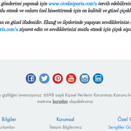
çek gönderimi yapmak için
www.ciceksiparis.com'u
tercih edebilirsi
u etmek ve onlara özel hissettirmek için en kaliteli ve güzel çiçekle
n en güzel ifadesidir. Elazığ ve ilçelerinde yaşayan sevdiklerini
ris.com'u
ziyaret edin ve sevdiklerinizi mutlu etmek için çiçek sipa
Facebook
Twitter
Pinterest
YouTube
Instagram
LinkedIn
izin gizliliğini önemsiyoruz. 6698 sayılı Kişisel Verilerin Korunması Kanu
metnine
buradan
ulaşabilirsiniz.
 Bilgiler
Kurumsal
Özel 
nlamları
İletişim Bilgilerimiz
Sevgililer G