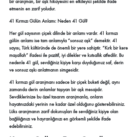
bir aranjman, bir aşk hikayesini en etkileyici şekilde ifade
etmenin en zarif yoludur.
41 Kırmızı Gülün Anlamı: Neden 41 Gül?
Her gül sayısının çiçek dilinde bir anlamı vardır. 41 kırmızı
gülün anlamı ise tam anlamıyla “sonsuz aşk” demektir. 41
sayısı, Türk kültüründe de önemli bir yere sahiptir. “Kırk bir kere
maşallah” ifadesi ile pozitif, iyi dilekler ve kutsallık atfedilir. Bu
nedenle 41 gül, sevdiğiniz kişiye karşı duyduğunuz saf, derin
ve sonsuz aşkı anlatmanın simgesidir.
41 kırmızı gül aranjmanı sadece bir çiçek buketi değil, aynı
zamanda derin anlamlar taşıyan bir aşk mesajıdır.
Sevdiklerinize bu özel tasarım aranjmanla, onların
hayatınızdaki yerinin ne kadar özel olduğunu gösterebilirsiniz.
Lüks aranjmanın zarif dokunuşları ile sevdiğiniz kişiye olan
bağlılığınızı ve hayranlığınızı en görkemli şekilde ifade
edebilirsiniz.