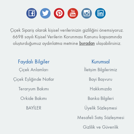
Facebook
Twitter
Pinterest
YouTube
Instagram
LinkedIn
Çiçek Sipariş olarak kişisel verilerinizin gizliliğini önemsiyoruz.
6698 sayılı Kişisel Verilerin Korunması Kanunu kapsamında
oluşturduğumuz aydınlatma metnine
buradan
ulaşabilirsiniz.
Faydalı Bilgiler
Kurumsal
Çiçek Anlamları
İletişim Bilgilerimiz
Çiçek Eşliğinde Notlar
Bayi Başvuru
Teraryum Bakımı
Hakkımızda
Orkide Bakımı
Banka Bilgileri
BAYİLER
Üyelik Sözleşmesi
Mesafeli Satış Sözleşmesi
Gizlilik ve Güvenlik