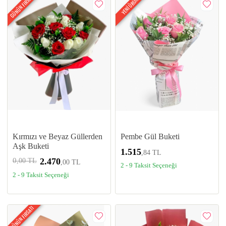
GÜNÜN FIRSATI
YENİ ÜRÜN
Kırmızı ve Beyaz Güllerden
Pembe Gül Buketi
Aşk Buketi
1.515
,84 TL
0
2.470
,00 TL
,00 TL
2 - 9 Taksit Seçeneği
2 - 9 Taksit Seçeneği
GÜNÜN FIRSATI