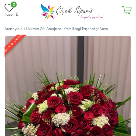
0
Favori Ü...
Anasayfa
>
41 Kırmızı Gül Aranjmanı Krem Rengi Paşabahçe Vazo
HAFTANIN ÜRÜNÜ